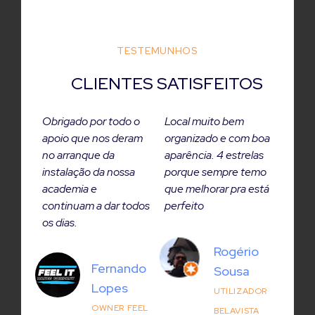
TESTEMUNHOS
CLIENTES SATISFEITOS
o para
Obrigado por todo o
Local muito bem
Bons 
a
apoio que nos deram
organizado e com boa
escri
os e
no arranque da
aparência. 4 estrelas
inclu
tivos.
instalação da nossa
porque sempre temo
para 
academia e
que melhorar pra está
empre
nhada
continuam a dar todos
perfeito
 aos
os dias.
Rogério
ões.
Fernando
Sousa
 a
Lopes
ista
UTILIZADOR
l
OWNER FEEL
BELAVISTA