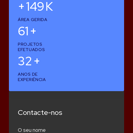
+
150
K
ÁREA GERIDA
62
+
PROJETOS
EFETUADOS
33
+
ANOS DE
EXPERIÊNCIA
Contacte-nos
O seu nome