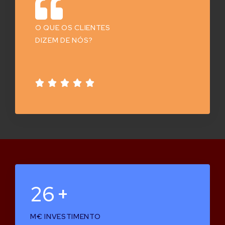
O QUE OS CLIENTES
DIZEM DE NÓS?





27
+
M€ INVESTIMENTO